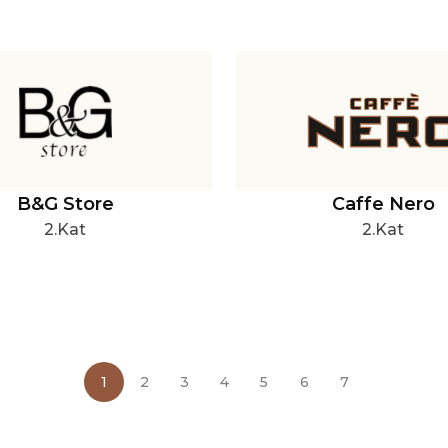
B&G Store
Caffe Nero
2.Kat
2.Kat
1
2
3
4
5
6
7