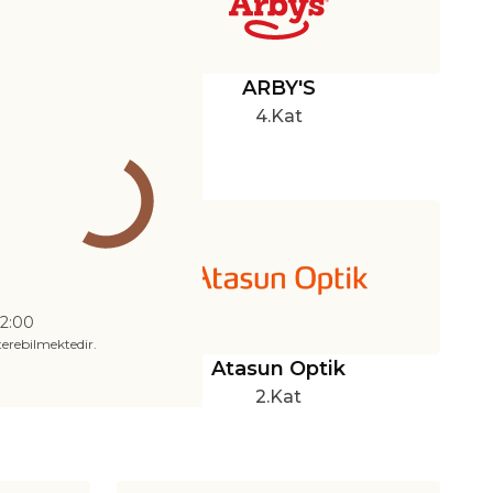
eri
ARBY'S
4.Kat
22:00
terebilmektedir.
Atasun Optik
2.Kat