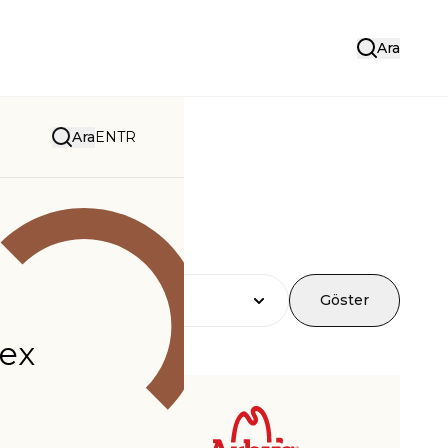
Ara
Ara
EN
TR
Göster
ex