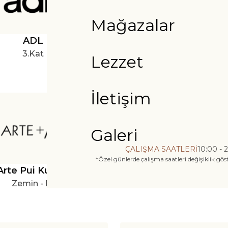
Mağazalar
ADL
Amasya Et Ürünl
3.Kat
3.Kat
Lezzet
İletişim
Galeri
ÇALIŞMA SAATLERİ
10:00 - 
*Özel günlerde çalışma saatleri değişiklik gös
Arte Pui Kuaför
Atasay
Zemin - P1
1.Kat