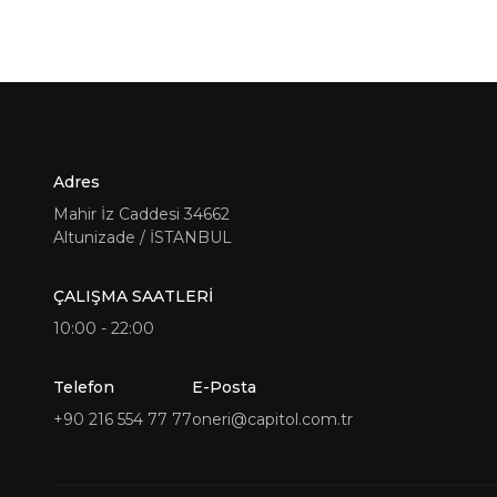
Adres
Mahir İz Caddesi 34662
Altunizade / İSTANBUL
ÇALIŞMA SAATLERİ
10:00 - 22:00
Telefon
E-Posta
+90 216 554 77 77
oneri@capitol.com.tr